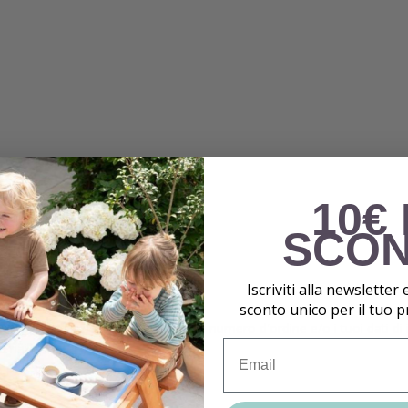
10€ 
SCO
ito.
Iscriviti alla newsletter 
lla voce “Ordini”.
sconto unico per il tuo 
rt@toysandgarden.com
, indicando il numero d'ordine e/o i tuoi dati d
Email
email.