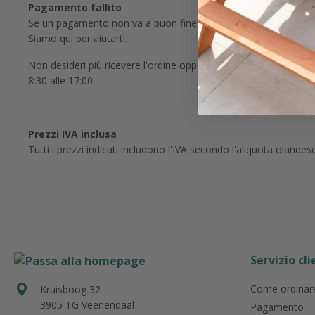
Pagamento fallito
Se un pagamento non va a buon fine, può esserci più di una causa
Siamo qui per aiutarti.
Non desideri più ricevere l'ordine oppure hai già effettuato un 
8:30 alle 17:00.
Prezzi IVA inclusa
Tutti i prezzi indicati includono l'IVA secondo l'aliquota olandes
Servizio cli
Come ordinar
Kruisboog 32
3905 TG
Veenendaal
Pagamento