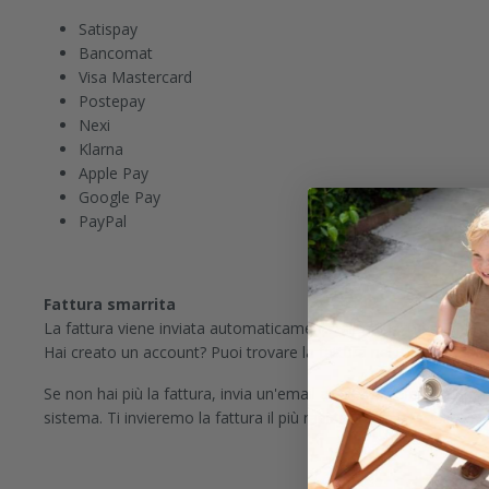
Satispay
Bancomat
Visa Mastercard
Postepay
Nexi
Klarna
Apple Pay
Google Pay
PayPal
Fattura smarrita
La fattura viene inviata automaticamente all'indirizzo email forn
Hai creato un account? Puoi trovare la fattura nel tuo account a
Se non hai più la fattura, invia un'email al servizio clienti
suppo
sistema. Ti invieremo la fattura il più rapidamente possibile via 