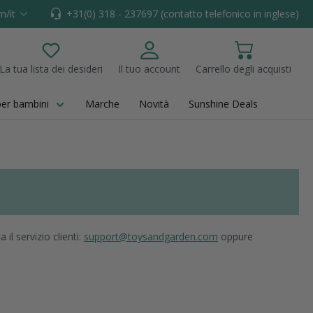
m/it
+31(0) 318 - 237697 (contatto telefonico in inglese)
La tua lista dei desideri
Il tuo account
Carrello degli acquisti
Hai 0 articoli nella lista dei desideri
per bambini
Marche
Novità
Sunshine Deals
l servizio clienti:
support@toysandgarden.com
oppure