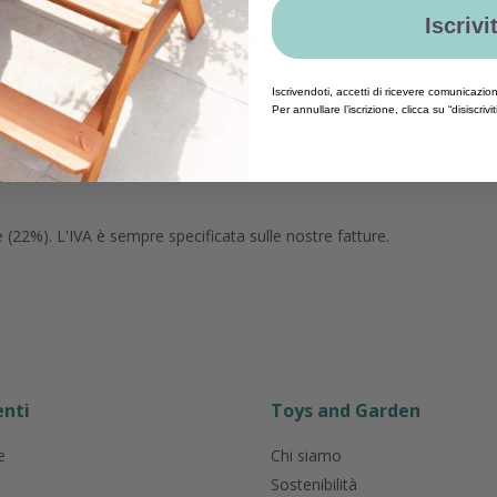
Iscrivit
. Contatta il servizio clienti:
support@toysandgarden.com
oppure te
Iscrivendoti, accetti di ricevere comunicazio
nuovo ordine? Comunicalo al servizio clienti:
support@toysandgarden
Per annullare l’iscrizione, clicca su “disiscrivi
e (22%). L'IVA è sempre specificata sulle nostre fatture.
enti
Toys and Garden
e
Chi siamo
Sostenibilità