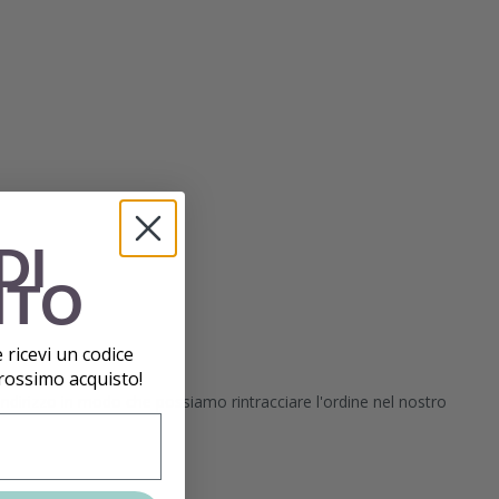
DI
NTO
e ricevi un codice
prossimo acquisto!
i indirizzo in modo che possiamo rintracciare l'ordine nel nostro