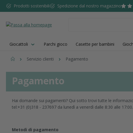
Prodotti sostenibili
Spedizione dal nostro magazzino
sa al contenuto principale
Salta alla ricerca
Passa alla navigazione principale
Giocattoli
Parchi gioco
Casette per bambini
Gioch
Servizio clienti
Pagamento
Pagamento
Hai domande sui pagamenti? Qui sotto trovi tutte le informazio
tel:+31 (0)318 - 237697 da lunedì a venerdì dalle 8:30 alle 17:00.
Metodi di pagamento