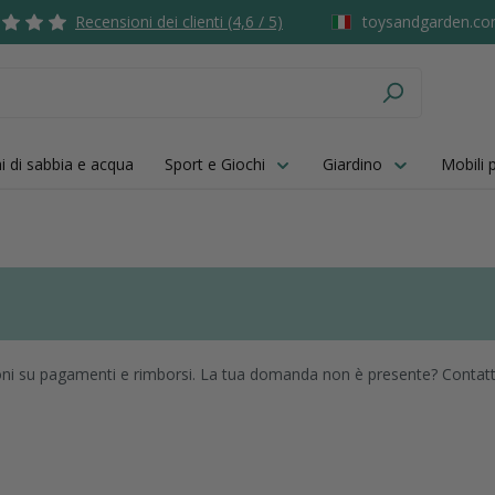
Recensioni dei clienti (4,6 / 5)
toysandgarden.co
i di sabbia e acqua
Sport e Giochi
Giardino
Mobili 
ni su pagamenti e rimborsi. La tua domanda non è presente? Contatta i