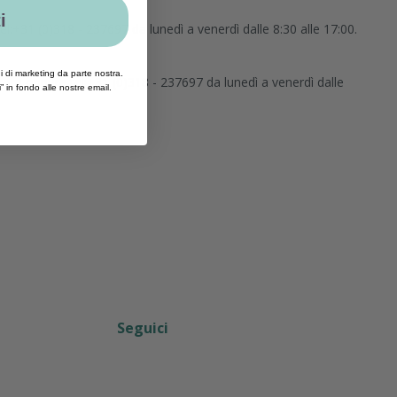
i
l:+31 (0)318 - 237697 da lunedì a venerdì dalle 8:30 alle 17:00.
ni di marketing da parte nostra.
.com
oppure tel:+31 (0)318 - 237697 da lunedì a venerdì dalle
ti” in fondo alle nostre email.
Seguici